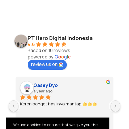
PT Hero Digital Indonesia
4.6
Based on 10 reviews
powered by
G
o
o
g
l
e
review us on
Gasey Dyo
a year ago
Keren banget hasilnya mantap 
To
We use cookies to ensure that we give you the