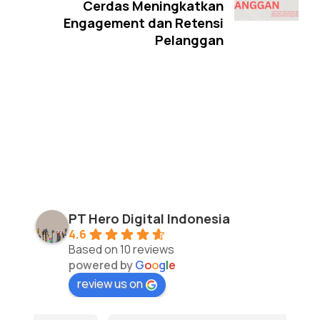
Cerdas Meningkatkan
Engagement dan Retensi
Pelanggan
PT Hero Digital Indonesia
4.6
Based on 10 reviews
powered by
G
o
o
g
l
e
review us on