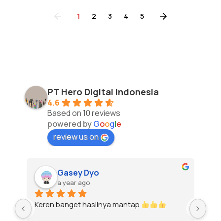
1
2
3
4
5
PT Hero Digital Indonesia
4.6
Based on 10 reviews
powered by
G
o
o
g
l
e
review us on
Gasey Dyo
a year ago
Keren banget hasilnya mantap 
To