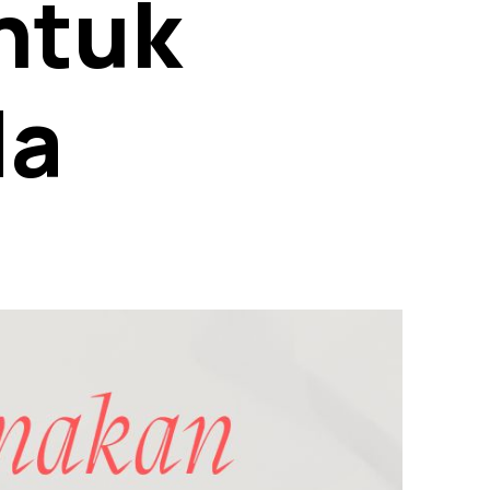
ntuk
la