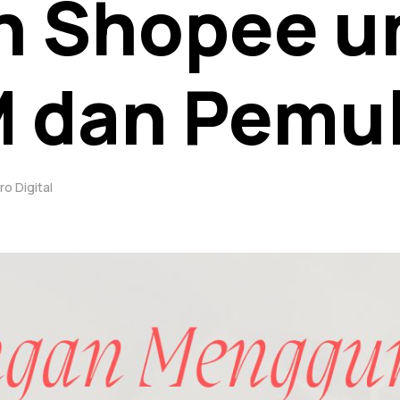
an Shopee u
 dan Pemu
ro Digital