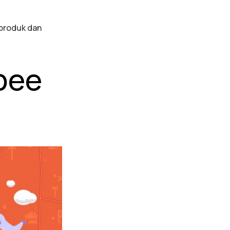
produk dan
pee