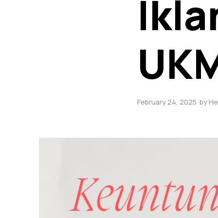
Ikl
UKM
February 24, 2025
by
He