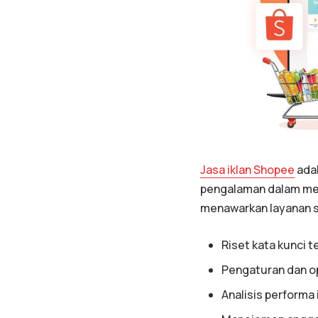
Jasa iklan Shopee
adal
pengalaman dalam meng
menawarkan layanan s
Riset kata kunci t
Pengaturan dan op
Analisis performa 