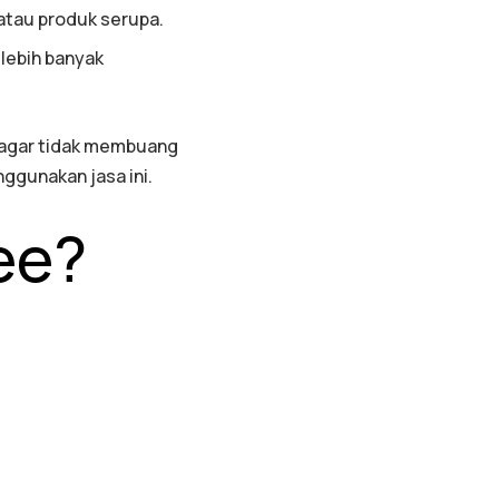
atau produk serupa.
lebih banyak
 agar tidak membuang
ggunakan jasa ini.
ee?