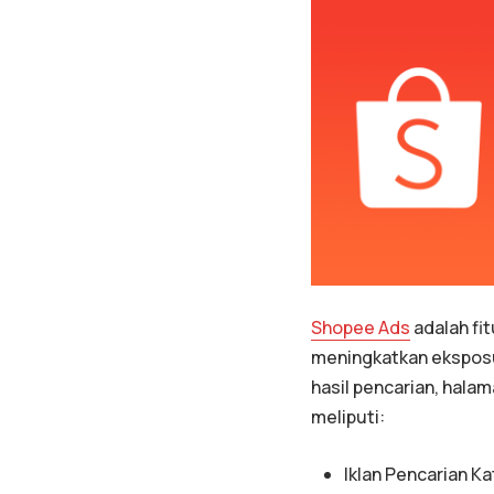
Shopee Ads
adalah fi
meningkatkan eksposu
hasil pencarian, hala
meliputi:
Iklan Pencarian Ka