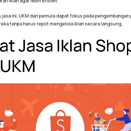
n iklan agar lebih efisien.
asa ini, UKM dan pemula dapat fokus pada pengembangan 
reka tanpa harus repot mengelola iklan secara langsung.
at Jasa Iklan Sho
 UKM