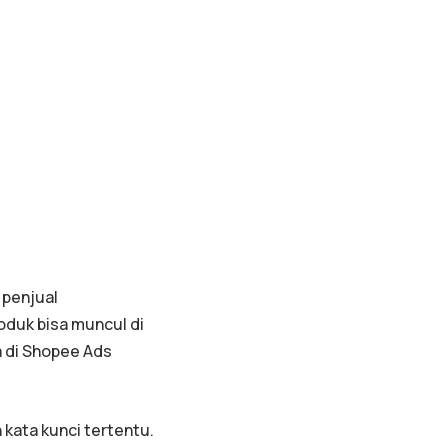
 penjual
oduk bisa muncul di
a di Shopee Ads
 kata kunci tertentu.