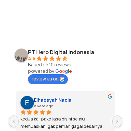
PT Hero Digital Indonesia
4.6
Based on 10 reviews
powered by
G
o
o
g
l
e
review us on
Gasey Dyo
a year ago
Keren banget hasilnya mantap 
To