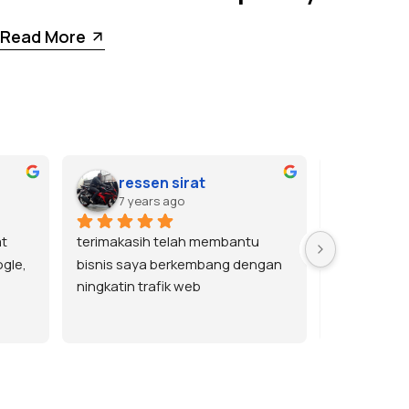
Read More
ressen sirat
tole
7 years ago
7 yea
t 
terimakasih telah membantu 
Terima kasi
gle, 
bisnis saya berkembang dengan 
memuaskan.
ningkatin trafik web
bisa order la