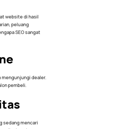
t website di hasil
arian, peluang
mengapa SEO sangat
ine
m mengunjungi dealer.
lon pembeli.
itas
g sedang mencari