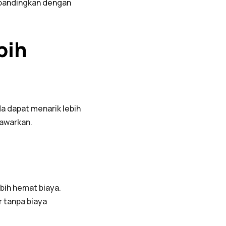
dibandingkan dengan
bih
a dapat menarik lebih
tawarkan.
bih hemat biaya.
r tanpa biaya