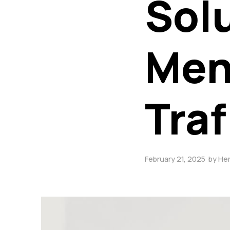
Sol
Men
Traf
February 21, 2025
by
Her