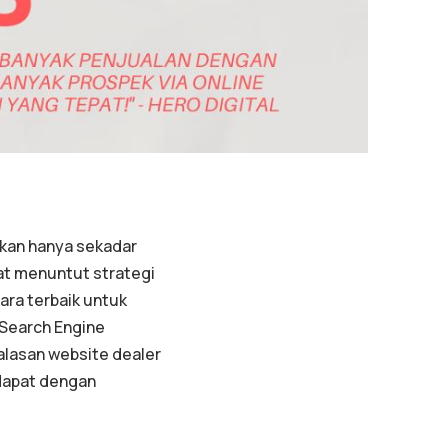
ukan hanya sekadar
at menuntut strategi
ara terbaik untuk
(Search Engine
alasan website dealer
idapat dengan