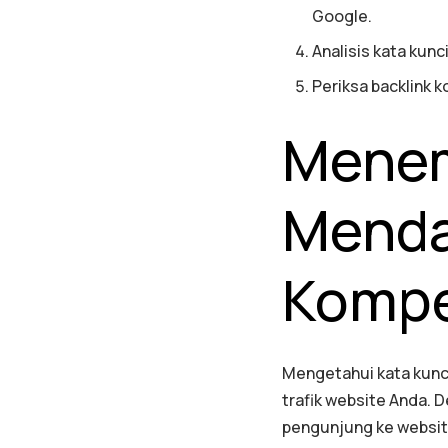
Google.
Analisis kata kunc
Periksa backlink
Menem
Menda
Kompe
Mengetahui kata kunc
trafik website Anda. 
pengunjung ke websit