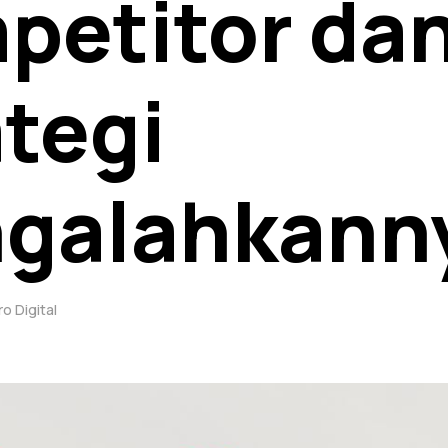
petitor da
tegi
galahkann
o Digital