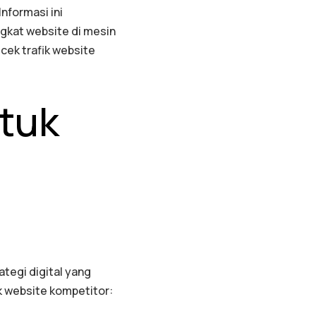
nformasi ini
gkat website di mesin
cek trafik website
ntuk
tegi digital yang
ik website kompetitor: