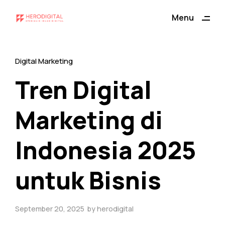
ding
Menu
Close
Digital Marketing
Tren Digital
Marketing di
Indonesia 2025
untuk Bisnis
September 20, 2025
by
herodigital