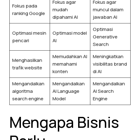
Fokus agar
Fokus agar
Fokus pada
mudah
muncul dalam
ranking Google
dipahami AI
jawaban AI
Optimasi
Optimasi mesin
Optimasi model
Generative
pencari
AI
Search
Memudahkan AI
Meningkatkan
Menghasilkan
memahami
visibilitas brand
trafik website
konten
di AI
Mengandalkan
Mengandalkan
Mengandalkan
algoritma
AI Language
AI Search
search engine
Model
Engine
Mengapa Bisnis